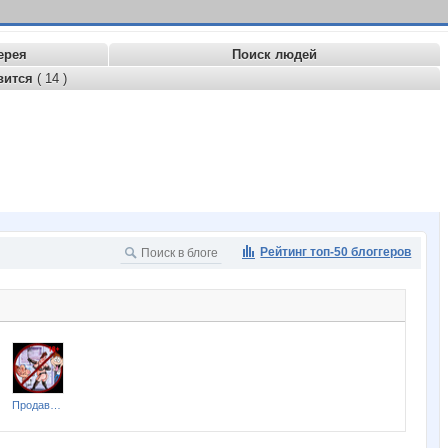
ерея
Поиск людей
вится
( 14 )
Рейтинг топ-50 блоггеров
Продавщица из Секс-шопа