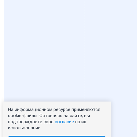
На информационном ресурсе применяются
Статистика портрета:
cookie-файлы. Оставаясь на сайте, вы
подтверждаете свое
согласие
на их
сейчас просматривают портрет - 0
использование.
зарегистрированные пользователи
посетившие портрет за 7 дней - 0