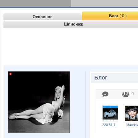
Блог
( 0 )
Основное
Шпионаж
Блог
9
220 51 11 Влад-бла бла бла бла
Maurisi