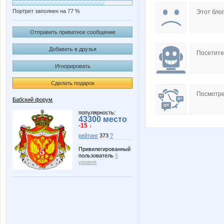
Портрет заполнен на 77 %
Этот блог
Отправить приватное сообщение
Добавить в друзья
Посетит
Игнорировать
Сделать подарок
Посмотре
Бабский форум
популярность:
43300 место
-15 ↓
рейтинг
373
?
Привилегированный
пользователь
5
уровня