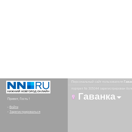
Персональный сайт пользователя
Гава
портрет № 305044 зарегистрирован боле
Гаванка
Привет, Гость !
-
Войти
-
Зарегистрироваться