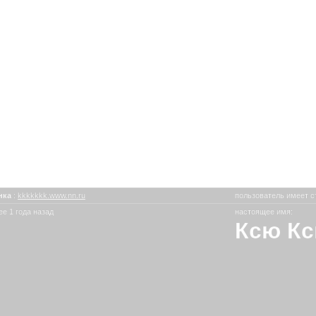
нка
:
kkkkkkk.www.nn.ru
пользователь имеет с
е 1 года назад
настоящее имя:
Ксю К