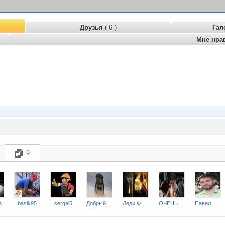
Друзья
( 6 )
Гал
Мне нра
9
a
basik95
sergei5
Добрый Пёс
Леди Фея 2
ОЧЕНЬ ДАЖЕ Я
Павел Михайлович Хорев